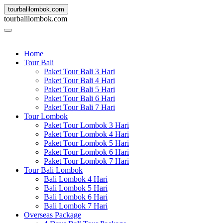
tourbalilombok.com
t
o
u
r
b
a
l
i
l
o
m
b
o
k
.
c
o
m
Home
Tour Bali
Paket Tour Bali 3 Hari
Paket Tour Bali 4 Hari
Paket Tour Bali 5 Hari
Paket Tour Bali 6 Hari
Paket Tour Bali 7 Hari
Tour Lombok
Paket Tour Lombok 3 Hari
Paket Tour Lombok 4 Hari
Paket Tour Lombok 5 Hari
Paket Tour Lombok 6 Hari
Paket Tour Lombok 7 Hari
Tour Bali Lombok
Bali Lombok 4 Hari
Bali Lombok 5 Hari
Bali Lombok 6 Hari
Bali Lombok 7 Hari
Overseas Package