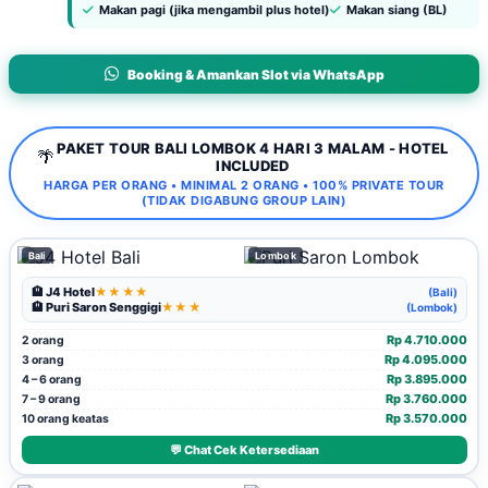
Makan pagi (jika mengambil plus hotel)
Makan siang (BL)
Booking & Amankan Slot via WhatsApp
PAKET TOUR BALI LOMBOK 4 HARI 3 MALAM - HOTEL
🌴
INCLUDED
HARGA PER ORANG • MINIMAL 2 ORANG • 100% PRIVATE TOUR
(TIDAK DIGABUNG GROUP LAIN)
Bali
Lombok
🏨 J4 Hotel
★★★★
(Bali)
🏨 Puri Saron Senggigi
★★★
(Lombok)
Rp 4.710.000
2 orang
Rp 4.095.000
3 orang
Rp 3.895.000
4 – 6 orang
Rp 3.760.000
7 – 9 orang
Rp 3.570.000
10 orang keatas
💬 Chat Cek Ketersediaan