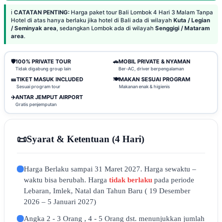
ℹ️
CATATAN PENTING:
Harga paket tour Bali Lombok 4 Hari 3 Malam Tanpa
Hotel di atas hanya berlaku jika hotel di Bali ada di wilayah
Kuta / Legian
/ Seminyak area
, sedangkan Lombok ada di wilayah
Senggigi / Mataram
area
.
🛡️
100% PRIVATE TOUR
🚗
MOBIL PRIVATE & NYAMAN
Tidak digabung group lain
Ber-AC, driver berpengalaman
🎫
TIKET MASUK INCLUDED
🍽️
MAKAN SESUAI PROGRAM
Sesuai program tour
Makanan enak & higienis
✈️
ANTAR JEMPUT AIRPORT
Gratis penjemputan
📜
Syarat & Ketentuan (4 Hari)
Harga Berlaku sampai 31 Maret 2027. Harga sewaktu –
waktu bisa berubah. Harga
tidak berlaku
pada periode
Lebaran, Imlek, Natal dan Tahun Baru ( 19 Desember
2026 – 5 Januari 2027)
Angka 2 - 3 Orang , 4 - 5 Orang dst. menunjukkan jumlah