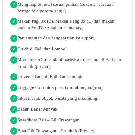
Menginap di hotel sesuai pilihan (sekamar berdua /
✓
bertiga bila peserta ganjil),
Makan Pagi 3x (B), Makan siang 3x (L) dan makan
✓
malam 3x (D) sesuai tour itinerary,
Penjemputan dan pengantaran ke airport,
✓
Guide di Bali dan Lombok
✓
Mobil ber-AC (standard pariwisata), selama di Bali dan
✓
Lombok (private)
Driver selama di Bali dan Lombok
✓
Luggage Car untuk peserta rombongan/group
✓
Tiket masuk obyek wisata yang dikunjungi.
✓
Bahan Bakar Minyak
✓
Speedboat Bali – Gili Trawangan
✓
Boat Gili Trawangan – Lombok (Private)
✓