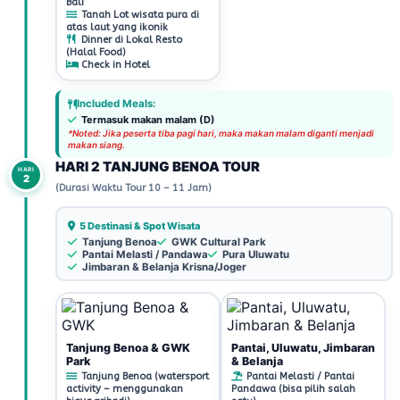
Bali
Tanah Lot wisata pura di
atas laut yang ikonik
Dinner di Lokal Resto
(Halal Food)
Check in Hotel
Included Meals:
Termasuk makan malam (D)
*Noted: Jika peserta tiba pagi hari, maka makan malam diganti menjadi
makan siang.
HARI 2 TANJUNG BENOA TOUR
HARI
2
(Durasi Waktu Tour 10 – 11 Jam)
5 Destinasi & Spot Wisata
Tanjung Benoa
GWK Cultural Park
Pantai Melasti / Pandawa
Pura Uluwatu
Jimbaran & Belanja Krisna/Joger
Tanjung Benoa & GWK
Pantai, Uluwatu, Jimbaran
Park
& Belanja
Tanjung Benoa (watersport
Pantai Melasti / Pantai
activity – menggunakan
Pandawa (bisa pilih salah