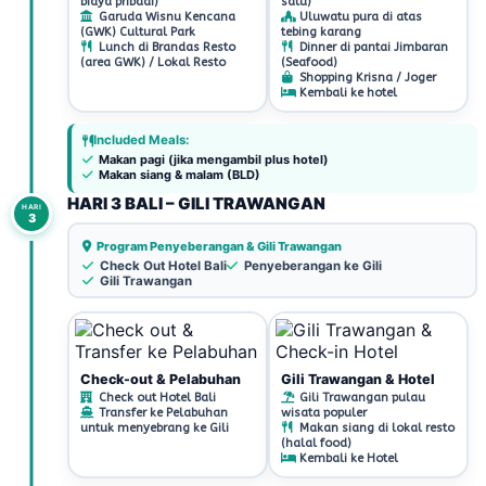
biaya pribadi)
satu)
Garuda Wisnu Kencana
Uluwatu pura di atas
(GWK) Cultural Park
tebing karang
Lunch di Brandas Resto
Dinner di pantai Jimbaran
(area GWK) / Lokal Resto
(Seafood)
Shopping Krisna / Joger
Kembali ke hotel
Included Meals:
Makan pagi (jika mengambil plus hotel)
Makan siang & malam (BLD)
HARI 3 BALI – GILI TRAWANGAN
HARI
3
Program Penyeberangan & Gili Trawangan
Check Out Hotel Bali
Penyeberangan ke Gili
Gili Trawangan
Check-out & Pelabuhan
Gili Trawangan & Hotel
Check out Hotel Bali
Gili Trawangan pulau
Transfer ke Pelabuhan
wisata populer
untuk menyebrang ke Gili
Makan siang di lokal resto
(halal food)
Kembali ke Hotel