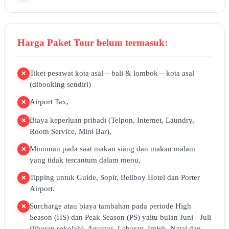
Harga Paket Tour belum termasuk:
Tiket pesawat kota asal – bali & lombok – kota asal
✕
(dibooking sendiri)
Airport Tax,
✕
Biaya keperluan pribadi (Telpon, Internet, Laundry,
✕
Room Service, Mini Bar),
Minuman pada saat makan siang dan makan malam
✕
yang tidak tercantum dalam menu,
Tipping untuk Guide, Sopir, Bellboy Hotel dan Porter
✕
Airport.
Surcharge atau biaya tambahan pada periode High
✕
Season (HS) dan Peak Season (PS) yaitu bulan Juni - Juli
(liburan sekolah), Agustus, Lebaran, Imlek, Natal dan