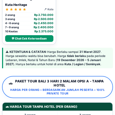
Kuta Heritage
★★★★★
📍 Kuta
Rp 2.750.000
2 orang
Rp 2.500.000
3 orang
Rp 2.450.000
4 – 6 orang
Rp 2.400.000
7 – 9 orang
Rp 2.375.000
10 Keatas
💬 Chat Cek Ketersediaan
⚠️
KETENTUAN & CATATAN:
Harga Berlaku sampai
31 Maret 2027
.
Harga sewaktu-waktu bisa berubah. Harga
tidak berlaku
pada periode
Lebaran, Imlek, Natal & Tahun Baru (
19 Desember 2026 – 5 Januari
2027
). Hanya berlaku untuk hotel di area
Kuta / Legian / Seminyak
.
PAKET TOUR BALI 3 HARI 2 MALAM OPSI A - TANPA
🚗
HOTEL
HARGA PER ORANG • BERDASARKAN JUMLAH PESERTA • 100%
PRIVATE TOUR
🚗 HARGA TOUR TANPA HOTEL (PER ORANG)
2 orang
3 orang