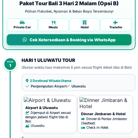
Paket Tour Bali 3 Hari 2 Malam (Opsi B)
Pilihan Fleksibel, Nyaman & Bebas Biaya Tersembunyi
Private Car
Meals
Hotel
Transfer
Cek Ketersediaan & Booking via WhatsApp
HARI 1 ULUWATU TOUR
HARI
1
(Durasi waktu tour maksimal 6 jam sesuai flight detail tiba di Bali)
2 Destinasi Wisata Utama
Penjemputan Airport
Uluwatu
Airport & Uluwatu
Dijemput di Airport sesuai
Dinner Jimbaran & Hotel
dengan jadwal flight tiba di
Dinner di Pantai Jimbaran
Bali
(Seafood)
Uluwatu
Check in Hotel