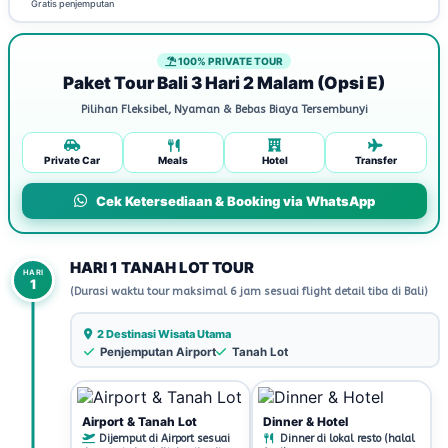
Gratis penjemputan
100% PRIVATE TOUR
Paket Tour Bali 3 Hari 2 Malam (Opsi E)
Pilihan Fleksibel, Nyaman & Bebas Biaya Tersembunyi
Private Car
Meals
Hotel
Transfer
Cek Ketersediaan & Booking via WhatsApp
HARI 1 TANAH LOT TOUR
HARI
1
(Durasi waktu tour maksimal 6 jam sesuai flight detail tiba di Bali)
2 Destinasi Wisata Utama
Penjemputan Airport
Tanah Lot
Airport & Tanah Lot
Dinner & Hotel
Dijemput di Airport sesuai
Dinner di lokal resto (halal