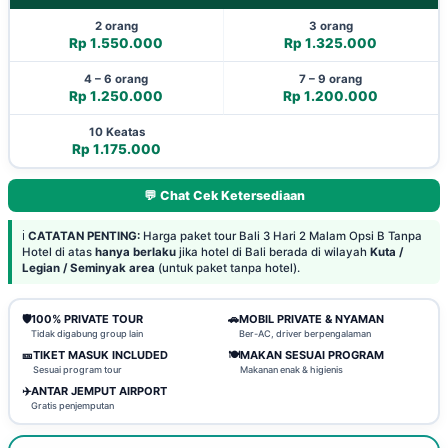
2 orang
3 orang
Rp 1.550.000
Rp 1.325.000
4 – 6 orang
7 – 9 orang
Rp 1.250.000
Rp 1.200.000
10 Keatas
Rp 1.175.000
💬 Chat Cek Ketersediaan
ℹ️
CATATAN PENTING:
Harga paket tour Bali 3 Hari 2 Malam Opsi B Tanpa
Hotel di atas
hanya berlaku
jika hotel di Bali berada di wilayah
Kuta /
Legian / Seminyak area
(untuk paket tanpa hotel).
🛡️
100% PRIVATE TOUR
🚗
MOBIL PRIVATE & NYAMAN
Tidak digabung group lain
Ber-AC, driver berpengalaman
🎫
TIKET MASUK INCLUDED
🍽️
MAKAN SESUAI PROGRAM
Sesuai program tour
Makanan enak & higienis
✈️
ANTAR JEMPUT AIRPORT
Gratis penjemputan