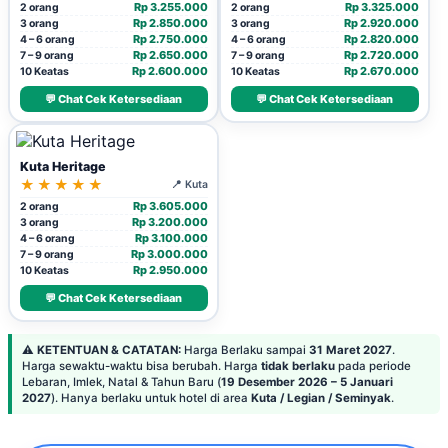
Rp 3.255.000
Rp 3.325.000
2 orang
2 orang
Rp 2.850.000
Rp 2.920.000
3 orang
3 orang
Rp 2.750.000
Rp 2.820.000
4 – 6 orang
4 – 6 orang
Rp 2.650.000
Rp 2.720.000
7 – 9 orang
7 – 9 orang
Rp 2.600.000
Rp 2.670.000
10 Keatas
10 Keatas
💬 Chat Cek Ketersediaan
💬 Chat Cek Ketersediaan
Kuta Heritage
★★★★★
📍 Kuta
Rp 3.605.000
2 orang
Rp 3.200.000
3 orang
Rp 3.100.000
4 – 6 orang
Rp 3.000.000
7 – 9 orang
Rp 2.950.000
10 Keatas
💬 Chat Cek Ketersediaan
⚠️
KETENTUAN & CATATAN:
Harga Berlaku sampai
31 Maret 2027
.
Harga sewaktu-waktu bisa berubah. Harga
tidak berlaku
pada periode
Lebaran, Imlek, Natal & Tahun Baru (
19 Desember 2026 – 5 Januari
2027
). Hanya berlaku untuk hotel di area
Kuta / Legian / Seminyak
.