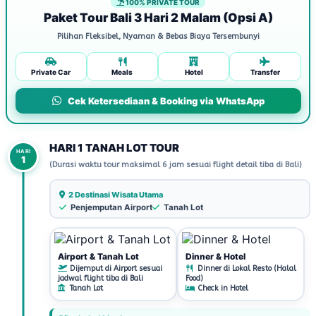
100% PRIVATE TOUR
Paket Tour Bali 3 Hari 2 Malam (Opsi A)
Pilihan Fleksibel, Nyaman & Bebas Biaya Tersembunyi
Private Car
Meals
Hotel
Transfer
Cek Ketersediaan & Booking via WhatsApp
HARI 1 TANAH LOT TOUR
HARI
1
(Durasi waktu tour maksimal 6 jam sesuai flight detail tiba di Bali)
2 Destinasi Wisata Utama
Penjemputan Airport
Tanah Lot
Airport & Tanah Lot
Dinner & Hotel
Dijemput di Airport sesuai
Dinner di Lokal Resto (Halal
jadwal flight tiba di Bali
Food)
Tanah Lot
Check in Hotel