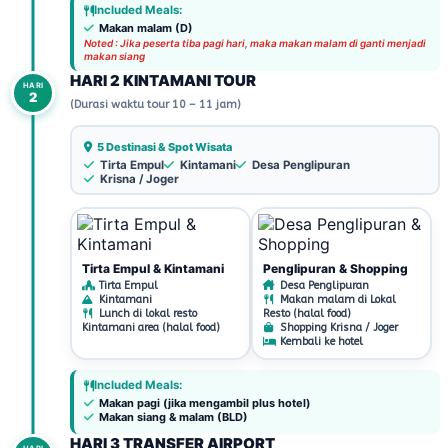
Included Meals:
Makan malam (D)
Noted : Jika peserta tiba pagi hari, maka makan malam di ganti menjadi
makan siang
HARI 2 KINTAMANI TOUR
HARI
2
(Durasi waktu tour 10 – 11 jam)
5 Destinasi & Spot Wisata
Tirta Empul
Kintamani
Desa Penglipuran
Krisna / Joger
Tirta Empul & Kintamani
Penglipuran & Shopping
Tirta Empul
Desa Penglipuran
Kintamani
Makan malam di Lokal
Lunch di lokal resto
Resto (halal food)
Kintamani area (halal food)
Shopping Krisna / Joger
Kembali ke hotel
Included Meals:
Makan pagi (jika mengambil plus hotel)
Makan siang & malam (BLD)
HARI 3 TRANSFER AIRPORT