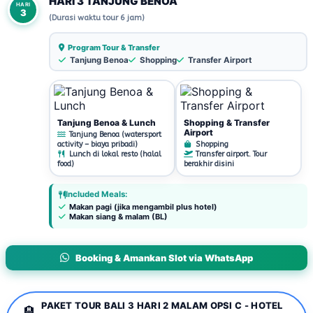
HARI 3 TANJUNG BENOA
HARI
3
(Durasi waktu tour 6 jam)
Program Tour & Transfer
Tanjung Benoa
Shopping
Transfer Airport
Tanjung Benoa & Lunch
Shopping & Transfer
Airport
Tanjung Benoa (watersport
activity – biaya pribadi)
Shopping
Lunch di lokal resto (halal
Transfer airport. Tour
food)
berakhir disini
Included Meals:
Makan pagi (jika mengambil plus hotel)
Makan siang & malam (BL)
Booking & Amankan Slot via WhatsApp
PAKET TOUR BALI 3 HARI 2 MALAM OPSI C - HOTEL
🏨