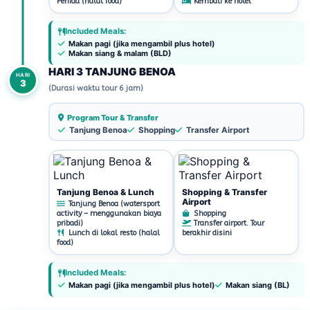
Penida (halal food)
Kembali ke hotel
Included Meals:
Makan pagi (jika mengambil plus hotel)
Makan siang & malam (BLD)
HARI 3 TANJUNG BENOA
HARI
3
(Durasi waktu tour 6 jam)
Program Tour & Transfer
Tanjung Benoa
Shopping
Transfer Airport
Tanjung Benoa & Lunch
Shopping & Transfer
Airport
Tanjung Benoa (watersport
activity – menggunakan biaya
Shopping
pribadi)
Transfer airport. Tour
Lunch di lokal resto (halal
berakhir disini
food)
Included Meals:
Makan pagi (jika mengambil plus hotel)
Makan siang (BL)