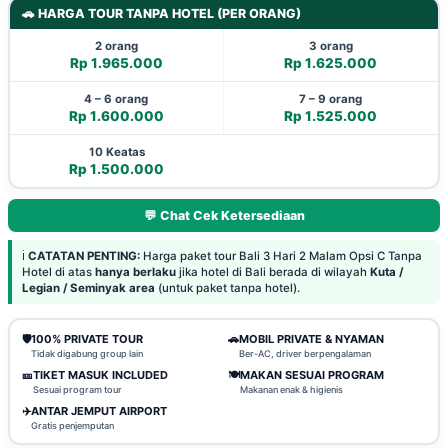
🚗 HARGA TOUR TANPA HOTEL (PER ORANG)
2 orang
3 orang
Rp 1.965.000
Rp 1.625.000
4 – 6 orang
7 – 9 orang
Rp 1.600.000
Rp 1.525.000
10 Keatas
Rp 1.500.000
💬 Chat Cek Ketersediaan
ℹ️
CATATAN PENTING:
Harga paket tour Bali 3 Hari 2 Malam Opsi C Tanpa
Hotel di atas
hanya berlaku
jika hotel di Bali berada di wilayah
Kuta /
Legian / Seminyak area
(untuk paket tanpa hotel).
🛡️
100% PRIVATE TOUR
🚗
MOBIL PRIVATE & NYAMAN
Tidak digabung group lain
Ber-AC, driver berpengalaman
🎫
TIKET MASUK INCLUDED
🍽️
MAKAN SESUAI PROGRAM
Sesuai program tour
Makanan enak & higienis
✈️
ANTAR JEMPUT AIRPORT
Gratis penjemputan