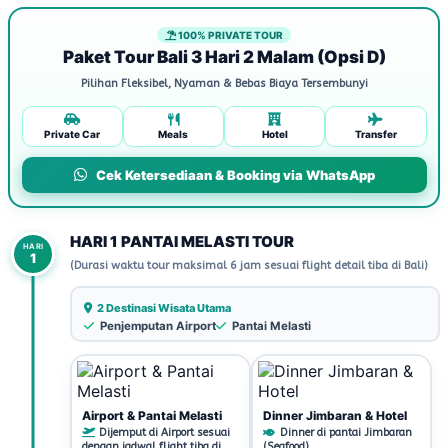
100% PRIVATE TOUR
Paket Tour Bali 3 Hari 2 Malam (Opsi D)
Pilihan Fleksibel, Nyaman & Bebas Biaya Tersembunyi
Private Car
Meals
Hotel
Transfer
Cek Ketersediaan & Booking via WhatsApp
HARI 1 PANTAI MELASTI TOUR
HARI
1
(Durasi waktu tour maksimal 6 jam sesuai flight detail tiba di Bali)
2 Destinasi Wisata Utama
Penjemputan Airport
Pantai Melasti
Airport & Pantai Melasti
Dinner Jimbaran & Hotel
Dijemput di Airport sesuai
Dinner di pantai Jimbaran
dengan jadwal flight tiba di
(Seafood)