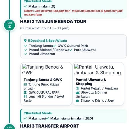
Included Meals:
Makan malam (D)
Noted : Jika peserta tiba pagi hari, maka makan malam di ganti menjadi
makan siang
HARI 2 TANJUNG BENOA TOUR
HARI
2
(Durasi waktu tour 10 – 11 jam)
5 Destinasi & Spot Wisata
Tanjung Benoa
GWK Cultural Park
Pantai Melasti / Pandawa
Pura Uluwatu
Pantai Jimbaran
Tanjung Benoa & GWK
Pantai, Uluwatu &
Shopping
Tanjung Benoa (biaya
pribadi)
Pantai Melasti / Pandawa
GWK CULTURAL PARK
Uluwatu & Dinner
Lunch di Brandas / Lokal
Jimbaran
Resto
Shopping Krisna / Joger
Included Meals:
Makan pagi
Makan siang & malam (BLD)
HARI 3 TRANSFER AIRPORT
HARI