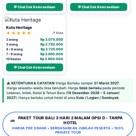
💬 Chat Cek Ketersediaan
💬 Chat Cek Ketersediaan
Kuta Heritage
★★★★★
📍 Kuta
Rp 3.075.000
2 orang
Rp 2.750.000
3 orang
Rp 2.725.000
4 – 6 orang
Rp 2.650.000
7 – 9 orang
Rp 2.600.000
10 Keatas
💬 Chat Cek Ketersediaan
⚠️
KETENTUAN & CATATAN:
Harga Berlaku sampai
31 Maret 2027
.
Harga sewaktu-waktu bisa berubah. Harga
tidak berlaku
pada periode
Lebaran, Imlek, Natal & Tahun Baru (
19 Desember 2026 – 5 Januari
2027
). Hanya berlaku untuk hotel di area
Kuta / Legian / Seminyak
.
PAKET TOUR BALI 3 HARI 2 MALAM OPSI D - TANPA
🚗
HOTEL
HARGA PER ORANG • BERDASARKAN JUMLAH PESERTA • 100%
PRIVATE TOUR