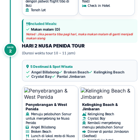
dengan jadwal flight tiba di
food)
Bali
Check in Hotel
Tanah Lot
Included Meals:
Makan malam (D)
Noted : Jika peserta tiba pagi hari, maka makan malam di ganti menjadi
makan siang
HARI 2 NUSA PENIDA TOUR
HARI
2
(Durasi waktu tour 10 – 11 jam)
5 Destinasi & Spot Wisata
Angel Billabong
Broken Beach
Kelingking Beach
Crystal Bay
Pantai Jimbaran
Penyebrangan & West
Kelingking Beach &
Penida
Jimbaran
Menuju pelabuhan Sanur
Kelingking Beach
untuk menyebrang ke Nusa
Crystal Bay
Penida
Kembali menyebrang
Angel Billabong
menuju pelabuhan Sanur
Broken Beach
Dinner di pantai Jimbaran
Lunch di lokal resto di Nusa
(Seafood)