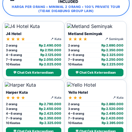
INCLUDED
HARGA PER ORANG • MINIMAL 2 ORANG • 100% PRIVATE TOUR
(TIDAK DIGABUNG GROUP LAIN)
J4 Hotel
Metland Seminyak
★★★★
★★★★
📍 Kuta
📍 Seminyak
Rp 2.490.000
Rp 2.690.000
2 orang
2 orang
Rp 2.150.000
Rp 2.350.000
3 orang
3 orang
Rp 2.125.000
Rp 2.325.000
4 – 6 orang
4 – 6 orang
Rp 2.050.000
Rp 2.250.000
7 – 9 orang
7 – 9 orang
Rp 2.025.000
Rp 2.225.000
10 Keatas
10 Keatas
💬 Chat Cek Ketersediaan
💬 Chat Cek Ketersediaan
Harper Kuta
Yello Hotel
★★★★
★★★
📍 Kuta
📍 Kuta
Rp 2.790.000
Rp 2.860.000
2 orang
2 orang
Rp 2.450.000
Rp 2.520.000
3 orang
3 orang
Rp 2.425.000
Rp 2.495.000
4 – 6 orang
4 – 6 orang
Rp 2.350.000
Rp 2.420.000
7 – 9 orang
7 – 9 orang
Rp 2.325.000
Rp 2.395.000
10 Keatas
10 Keatas
💬 Chat Cek Ketersediaan
💬 Chat Cek Ketersediaan