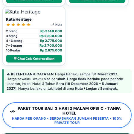
Kuta Heritage
★★★★★
📍 Kuta
Rp 3.140.000
2 orang
Rp 2.800.000
3 orang
Rp 2.775.000
4 – 6 orang
Rp 2.700.000
7 – 9 orang
Rp 2.675.000
10 Keatas
💬 Chat Cek Ketersediaan
⚠️
KETENTUAN & CATATAN:
Harga Berlaku sampai
31 Maret 2027
.
Harga sewaktu-waktu bisa berubah. Harga
tidak berlaku
pada periode
Lebaran, Imlek, Natal & Tahun Baru (
19 Desember 2026 – 5 Januari
2027
). Hanya berlaku untuk hotel di area
Kuta / Legian / Seminyak
.
PAKET TOUR BALI 3 HARI 2 MALAM OPSI C - TANPA
🚗
HOTEL
HARGA PER ORANG • BERDASARKAN JUMLAH PESERTA • 100%
PRIVATE TOUR