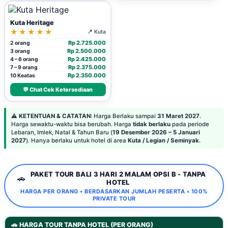
Kuta Heritage
★★★★★
📍 Kuta
Rp 2.725.000
2 orang
Rp 2.500.000
3 orang
Rp 2.425.000
4 – 6 orang
Rp 2.375.000
7 – 9 orang
Rp 2.350.000
10 Keatas
💬 Chat Cek Ketersediaan
⚠️
KETENTUAN & CATATAN:
Harga Berlaku sampai
31 Maret 2027
.
Harga sewaktu-waktu bisa berubah. Harga
tidak berlaku
pada periode
Lebaran, Imlek, Natal & Tahun Baru (
19 Desember 2026 – 5 Januari
2027
). Hanya berlaku untuk hotel di area
Kuta / Legian / Seminyak
.
PAKET TOUR BALI 3 HARI 2 MALAM OPSI B - TANPA
🚗
HOTEL
HARGA PER ORANG • BERDASARKAN JUMLAH PESERTA • 100%
PRIVATE TOUR
🚗 HARGA TOUR TANPA HOTEL (PER ORANG)