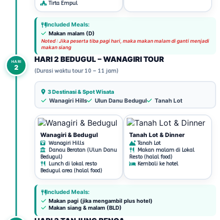
Tirta Empul
Included Meals:
Makan malam (D)
Noted : Jika peserta tiba pagi hari, maka makan malam di ganti menjadi
makan siang
HARI 2 BEDUGUL – WANAGIRI TOUR
HARI
2
(Durasi waktu tour 10 – 11 jam)
3 Destinasi & Spot Wisata
Wanagiri Hills
Ulun Danu Bedugul
Tanah Lot
Wanagiri & Bedugul
Tanah Lot & Dinner
Wanagiri Hills
Tanah Lot
Danau Beratan (Ulun Danu
Makan malam di Lokal
Bedugul)
Resto (halal food)
Lunch di lokal resto
Kembali ke hotel
Bedugul area (halal food)
Included Meals:
Makan pagi (jika mengambil plus hotel)
Makan siang & malam (BLD)