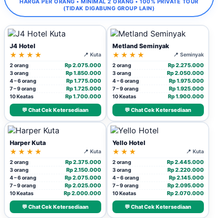
HARGA PER ORANG • MINIMAL 2 ORANG • 100% PRIVATE TOUR
(TIDAK DIGABUNG GROUP LAIN)
J4 Hotel
Metland Seminyak
★★★★
★★★★
📍 Kuta
📍 Seminyak
Rp 2.075.000
Rp 2.275.000
2 orang
2 orang
Rp 1.850.000
Rp 2.050.000
3 orang
3 orang
Rp 1.775.000
Rp 1.975.000
4 – 6 orang
4 – 6 orang
Rp 1.725.000
Rp 1.925.000
7 – 9 orang
7 – 9 orang
Rp 1.700.000
Rp 1.900.000
10 Keatas
10 Keatas
💬 Chat Cek Ketersediaan
💬 Chat Cek Ketersediaan
Harper Kuta
Yello Hotel
★★★★
★★★
📍 Kuta
📍 Kuta
Rp 2.375.000
Rp 2.445.000
2 orang
2 orang
Rp 2.150.000
Rp 2.220.000
3 orang
3 orang
Rp 2.075.000
Rp 2.145.000
4 – 6 orang
4 – 6 orang
Rp 2.025.000
Rp 2.095.000
7 – 9 orang
7 – 9 orang
Rp 2.000.000
Rp 2.070.000
10 Keatas
10 Keatas
💬 Chat Cek Ketersediaan
💬 Chat Cek Ketersediaan