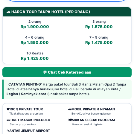
🚗 HARGA TOUR TANPA HOTEL (PER ORANG)
2 orang
3 orang
Rp 1.900.000
Rp 1.575.000
4 – 6 orang
7 – 9 orang
Rp 1.550.000
Rp 1.475.000
10 Keatas
Rp 1.425.000
💬 Chat Cek Ketersediaan
ℹ️
CATATAN PENTING:
Harga paket tour Bali 3 Hari 2 Malam Opsi D Tanpa
Hotel di atas
hanya berlaku
jika hotel di Bali berada di wilayah
Kuta /
Legian / Seminyak area
(untuk paket tanpa hotel).
🛡️
100% PRIVATE TOUR
🚗
MOBIL PRIVATE & NYAMAN
Tidak digabung group lain
Ber-AC, driver berpengalaman
🎫
TIKET MASUK INCLUDED
🍽️
MAKAN SESUAI PROGRAM
Sesuai program tour
Makanan enak & higienis
✈️
ANTAR JEMPUT AIRPORT