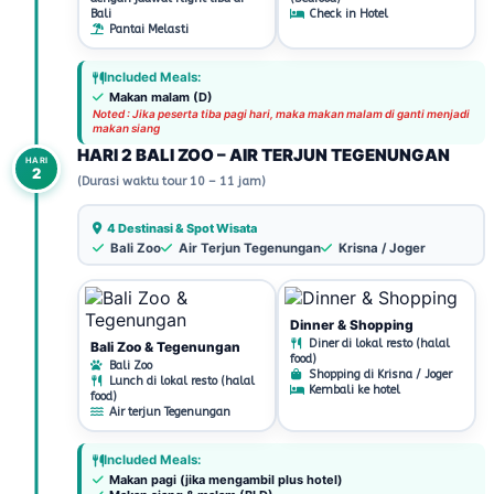
Bali
Check in Hotel
Pantai Melasti
Included Meals:
Makan malam (D)
Noted : Jika peserta tiba pagi hari, maka makan malam di ganti menjadi
makan siang
HARI 2 BALI ZOO – AIR TERJUN TEGENUNGAN
HARI
2
(Durasi waktu tour 10 – 11 jam)
4 Destinasi & Spot Wisata
Bali Zoo
Air Terjun Tegenungan
Krisna / Joger
Dinner & Shopping
Diner di lokal resto (halal
Bali Zoo & Tegenungan
food)
Bali Zoo
Shopping di Krisna / Joger
Lunch di lokal resto (halal
Kembali ke hotel
food)
Air terjun Tegenungan
Included Meals:
Makan pagi (jika mengambil plus hotel)