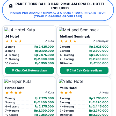
PAKET TOUR BALI 3 HARI 2 MALAM OPSI D - HOTEL
🏨
INCLUDED
HARGA PER ORANG • MINIMAL 2 ORANG • 100% PRIVATE TOUR
(TIDAK DIGABUNG GROUP LAIN)
J4 Hotel
Metland Seminyak
★★★★
★★★★
📍 Kuta
📍 Seminyak
Rp 2.425.000
Rp 2.625.000
2 orang
2 orang
Rp 2.100.000
Rp 2.300.000
3 orang
3 orang
Rp 2.075.000
Rp 2.275.000
4 – 6 orang
4 – 6 orang
Rp 2.000.000
Rp 2.200.000
7 – 9 orang
7 – 9 orang
Rp 1.950.000
Rp 2.150.000
10 Keatas
10 Keatas
💬 Chat Cek Ketersediaan
💬 Chat Cek Ketersediaan
Harper Kuta
Yello Hotel
★★★★
★★★
📍 Kuta
📍 Kuta
Rp 2.725.000
Rp 2.795.000
2 orang
2 orang
Rp 2.400.000
Rp 2.470.000
3 orang
3 orang
Rp 2.375.000
Rp 2.445.000
4 – 6 orang
4 – 6 orang
Rp 2.300.000
Rp 2.370.000
7 – 9 orang
7 – 9 orang
Rp 2.250.000
Rp 2.320.000
10 Keatas
10 Keatas