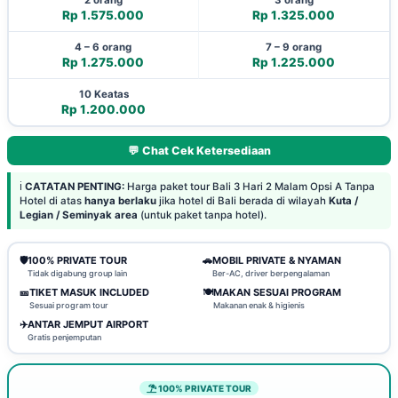
Rp 1.575.000
Rp 1.325.000
4 – 6 orang
7 – 9 orang
Rp 1.275.000
Rp 1.225.000
10 Keatas
Rp 1.200.000
💬 Chat Cek Ketersediaan
ℹ️
CATATAN PENTING:
Harga paket tour Bali 3 Hari 2 Malam Opsi A Tanpa
Hotel di atas
hanya berlaku
jika hotel di Bali berada di wilayah
Kuta /
Legian / Seminyak area
(untuk paket tanpa hotel).
🛡️
100% PRIVATE TOUR
🚗
MOBIL PRIVATE & NYAMAN
Tidak digabung group lain
Ber-AC, driver berpengalaman
🎫
TIKET MASUK INCLUDED
🍽️
MAKAN SESUAI PROGRAM
Sesuai program tour
Makanan enak & higienis
✈️
ANTAR JEMPUT AIRPORT
Gratis penjemputan
100% PRIVATE TOUR