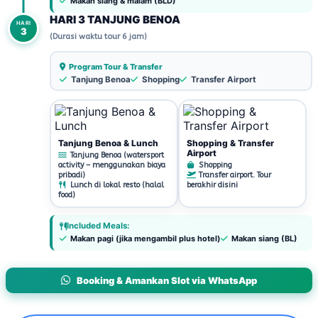
Makan siang & malam (BLD)
HARI 3 TANJUNG BENOA
HARI
3
(Durasi waktu tour 6 jam)
Program Tour & Transfer
Tanjung Benoa
Shopping
Transfer Airport
Tanjung Benoa & Lunch
Shopping & Transfer
Airport
Tanjung Benoa (watersport
activity – menggunakan biaya
Shopping
pribadi)
Transfer airport. Tour
Lunch di lokal resto (halal
berakhir disini
food)
Included Meals:
Makan pagi (jika mengambil plus hotel)
Makan siang (BL)
Booking & Amankan Slot via WhatsApp