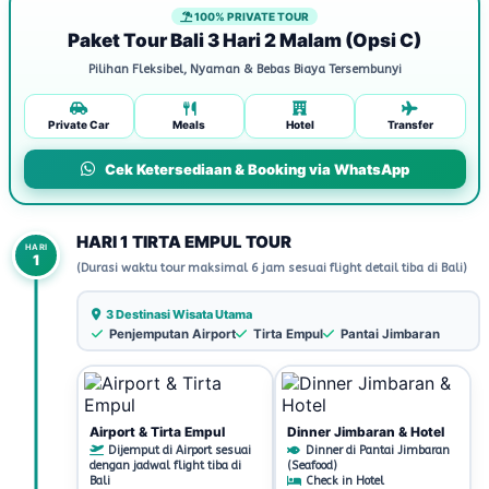
100% PRIVATE TOUR
Paket Tour Bali 3 Hari 2 Malam (Opsi C)
Pilihan Fleksibel, Nyaman & Bebas Biaya Tersembunyi
Private Car
Meals
Hotel
Transfer
Cek Ketersediaan & Booking via WhatsApp
HARI 1 TIRTA EMPUL TOUR
HARI
1
(Durasi waktu tour maksimal 6 jam sesuai flight detail tiba di Bali)
3 Destinasi Wisata Utama
Penjemputan Airport
Tirta Empul
Pantai Jimbaran
Airport & Tirta Empul
Dinner Jimbaran & Hotel
Dijemput di Airport sesuai
Dinner di Pantai Jimbaran
dengan jadwal flight tiba di
(Seafood)
Bali
Check in Hotel