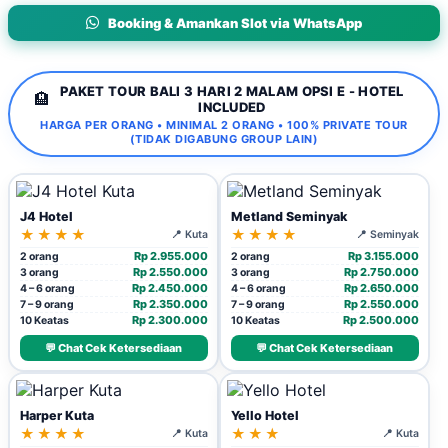
Booking & Amankan Slot via WhatsApp
PAKET TOUR BALI 3 HARI 2 MALAM OPSI E - HOTEL
🏨
INCLUDED
HARGA PER ORANG • MINIMAL 2 ORANG • 100% PRIVATE TOUR
(TIDAK DIGABUNG GROUP LAIN)
J4 Hotel
Metland Seminyak
★★★★
★★★★
📍 Kuta
📍 Seminyak
Rp 2.955.000
Rp 3.155.000
2 orang
2 orang
Rp 2.550.000
Rp 2.750.000
3 orang
3 orang
Rp 2.450.000
Rp 2.650.000
4 – 6 orang
4 – 6 orang
Rp 2.350.000
Rp 2.550.000
7 – 9 orang
7 – 9 orang
Rp 2.300.000
Rp 2.500.000
10 Keatas
10 Keatas
💬 Chat Cek Ketersediaan
💬 Chat Cek Ketersediaan
Harper Kuta
Yello Hotel
★★★★
★★★
📍 Kuta
📍 Kuta