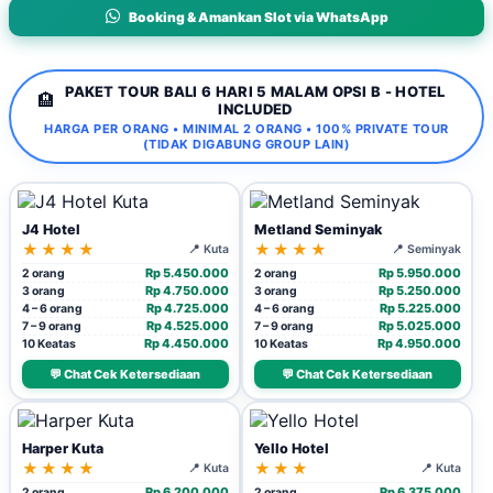
Booking & Amankan Slot via WhatsApp
PAKET TOUR BALI 6 HARI 5 MALAM OPSI B - HOTEL
🏨
INCLUDED
HARGA PER ORANG • MINIMAL 2 ORANG • 100% PRIVATE TOUR
(TIDAK DIGABUNG GROUP LAIN)
J4 Hotel
Metland Seminyak
★★★★
★★★★
📍 Kuta
📍 Seminyak
Rp 5.450.000
Rp 5.950.000
2 orang
2 orang
Rp 4.750.000
Rp 5.250.000
3 orang
3 orang
Rp 4.725.000
Rp 5.225.000
4 – 6 orang
4 – 6 orang
Rp 4.525.000
Rp 5.025.000
7 – 9 orang
7 – 9 orang
Rp 4.450.000
Rp 4.950.000
10 Keatas
10 Keatas
💬 Chat Cek Ketersediaan
💬 Chat Cek Ketersediaan
Harper Kuta
Yello Hotel
★★★★
★★★
📍 Kuta
📍 Kuta
Rp 6.200.000
Rp 6.375.000
2 orang
2 orang