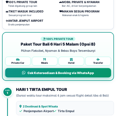
🛡️
100% PRIVATE TOUR
🚗
MOBIL PRIVATE & NYAMAN
Tidak digabung group lain
Ber-AC, driver berpengalaman
🎫
TIKET MASUK INCLUDED
🍽️
MAKAN SESUAI PROGRAM
Sesuai program tour
Makanan enak & higienis
✈️
ANTAR JEMPUT AIRPORT
Gratis penjemputan
100% PRIVATE TOUR
Paket Tour Bali 6 Hari 5 Malam (Opsi B)
Pilihan Fleksibel, Nyaman & Bebas Biaya Tersembunyi
Private Car
Meals
Hotel
Transfer
Cek Ketersediaan & Booking via WhatsApp
HARI 1 TIRTA EMPUL TOUR
HARI
1
(Durasi waktu tour maksimal 6 jam sesuai flight detail tiba di Bali)
2 Destinasi & Spot Wisata
Penjemputan Airport
Tirta Empul