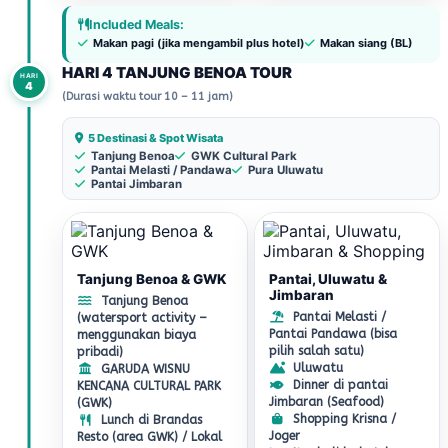
Included Meals:
Makan pagi (jika mengambil plus hotel)
Makan siang (BL)
HARI 4 TANJUNG BENOA TOUR
HARI
4
(Durasi waktu tour 10 – 11 jam)
5 Destinasi & Spot Wisata
Tanjung Benoa
GWK Cultural Park
Pantai Melasti / Pandawa
Pura Uluwatu
Pantai Jimbaran
Tanjung Benoa & GWK
Pantai, Uluwatu &
Jimbaran
Tanjung Benoa
Pantai Melasti /
(watersport activity –
Pantai Pandawa (bisa
menggunakan biaya
pilih salah satu)
pribadi)
Uluwatu
GARUDA WISNU
Dinner di pantai
KENCANA CULTURAL PARK
Jimbaran (Seafood)
(GWK)
Shopping Krisna /
Lunch di Brandas
Joger
Resto (area GWK) / Lokal