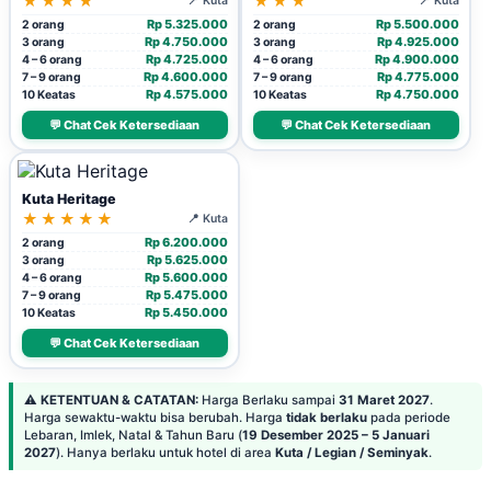
★★★★
★★★
📍 Kuta
📍 Kuta
Rp 5.325.000
Rp 5.500.000
2 orang
2 orang
Rp 4.750.000
Rp 4.925.000
3 orang
3 orang
Rp 4.725.000
Rp 4.900.000
4 – 6 orang
4 – 6 orang
Rp 4.600.000
Rp 4.775.000
7 – 9 orang
7 – 9 orang
Rp 4.575.000
Rp 4.750.000
10 Keatas
10 Keatas
💬 Chat Cek Ketersediaan
💬 Chat Cek Ketersediaan
Kuta Heritage
★★★★★
📍 Kuta
Rp 6.200.000
2 orang
Rp 5.625.000
3 orang
Rp 5.600.000
4 – 6 orang
Rp 5.475.000
7 – 9 orang
Rp 5.450.000
10 Keatas
💬 Chat Cek Ketersediaan
⚠️
KETENTUAN & CATATAN:
Harga Berlaku sampai
31 Maret 2027
.
Harga sewaktu-waktu bisa berubah. Harga
tidak berlaku
pada periode
Lebaran, Imlek, Natal & Tahun Baru (
19 Desember 2025 – 5 Januari
2027
). Hanya berlaku untuk hotel di area
Kuta / Legian / Seminyak
.