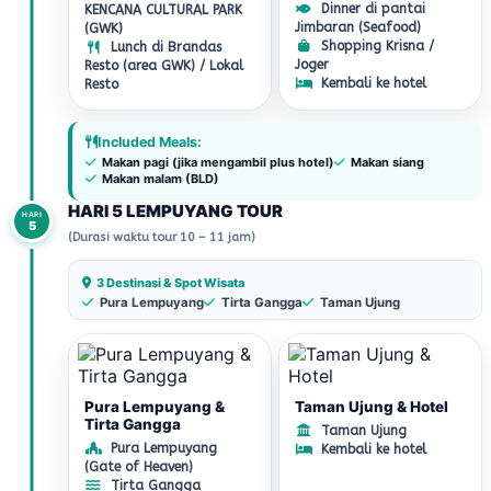
Dinner di pantai
KENCANA CULTURAL PARK
Jimbaran (Seafood)
(GWK)
Shopping Krisna /
Lunch di Brandas
Joger
Resto (area GWK) / Lokal
Kembali ke hotel
Resto
Included Meals:
Makan pagi (jika mengambil plus hotel)
Makan siang
Makan malam (BLD)
HARI 5 LEMPUYANG TOUR
HARI
5
(Durasi waktu tour 10 – 11 jam)
3 Destinasi & Spot Wisata
Pura Lempuyang
Tirta Gangga
Taman Ujung
Pura Lempuyang &
Taman Ujung & Hotel
Tirta Gangga
Taman Ujung
Pura Lempuyang
Kembali ke hotel
(Gate of Heaven)
Tirta Gangga