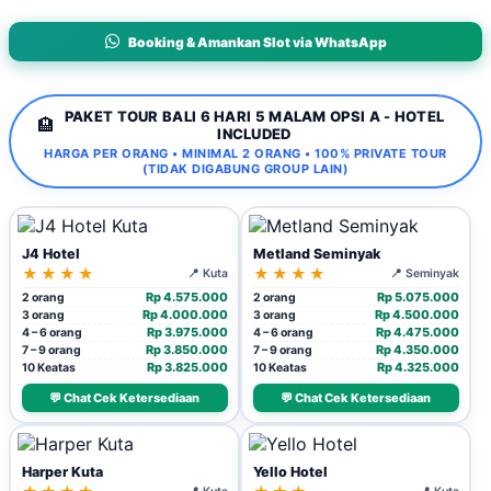
Booking & Amankan Slot via WhatsApp
PAKET TOUR BALI 6 HARI 5 MALAM OPSI A - HOTEL
🏨
INCLUDED
HARGA PER ORANG • MINIMAL 2 ORANG • 100% PRIVATE TOUR
(TIDAK DIGABUNG GROUP LAIN)
J4 Hotel
Metland Seminyak
★★★★
★★★★
📍 Kuta
📍 Seminyak
Rp 4.575.000
Rp 5.075.000
2 orang
2 orang
Rp 4.000.000
Rp 4.500.000
3 orang
3 orang
Rp 3.975.000
Rp 4.475.000
4 – 6 orang
4 – 6 orang
Rp 3.850.000
Rp 4.350.000
7 – 9 orang
7 – 9 orang
Rp 3.825.000
Rp 4.325.000
10 Keatas
10 Keatas
💬 Chat Cek Ketersediaan
💬 Chat Cek Ketersediaan
Harper Kuta
Yello Hotel