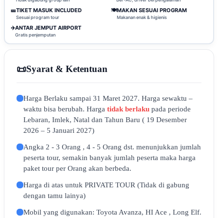
🎫
TIKET MASUK INCLUDED
🍽️
MAKAN SESUAI PROGRAM
Sesuai program tour
Makanan enak & higienis
✈️
ANTAR JEMPUT AIRPORT
Gratis penjemputan
📜
Syarat & Ketentuan
Harga Berlaku sampai 31 Maret 2027. Harga sewaktu –
waktu bisa berubah. Harga
tidak berlaku
pada periode
Lebaran, Imlek, Natal dan Tahun Baru ( 19 Desember
2026 – 5 Januari 2027)
Angka 2 - 3 Orang , 4 - 5 Orang dst. menunjukkan jumlah
peserta tour, semakin banyak jumlah peserta maka harga
paket tour per Orang akan berbeda.
Harga di atas untuk PRIVATE TOUR (Tidak di gabung
dengan tamu lainya)
Mobil yang digunakan: Toyota Avanza, HI Ace , Long Elf.