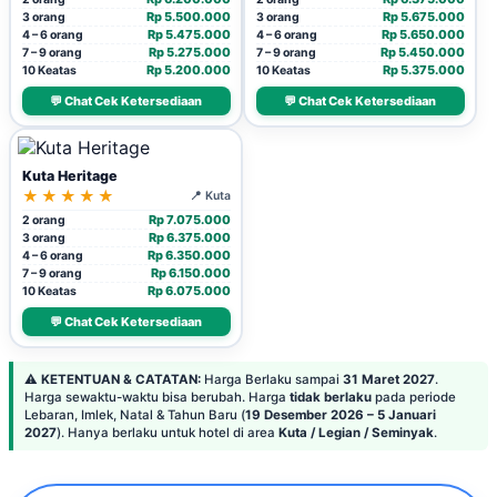
Rp 5.500.000
Rp 5.675.000
3 orang
3 orang
Rp 5.475.000
Rp 5.650.000
4 – 6 orang
4 – 6 orang
Rp 5.275.000
Rp 5.450.000
7 – 9 orang
7 – 9 orang
Rp 5.200.000
Rp 5.375.000
10 Keatas
10 Keatas
💬 Chat Cek Ketersediaan
💬 Chat Cek Ketersediaan
Kuta Heritage
★★★★★
📍 Kuta
Rp 7.075.000
2 orang
Rp 6.375.000
3 orang
Rp 6.350.000
4 – 6 orang
Rp 6.150.000
7 – 9 orang
Rp 6.075.000
10 Keatas
💬 Chat Cek Ketersediaan
⚠️
KETENTUAN & CATATAN:
Harga Berlaku sampai
31 Maret 2027
.
Harga sewaktu-waktu bisa berubah. Harga
tidak berlaku
pada periode
Lebaran, Imlek, Natal & Tahun Baru (
19 Desember 2026 – 5 Januari
2027
). Hanya berlaku untuk hotel di area
Kuta / Legian / Seminyak
.