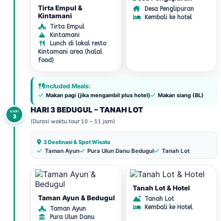
Tirta Empul &
Desa Penglipuran
Kintamani
Kembali ke hotel
Tirta Empul
Kintamani
Lunch di lokal resto
Kintamani area (halal
food)
Included Meals:
Makan pagi (jika mengambil plus hotel)
Makan siang (BL)
HARI 3 BEDUGUL – TANAH LOT
HARI
3
(Durasi waktu tour 10 – 11 jam)
3 Destinasi & Spot Wisata
Taman Ayun
Pura Ulun Danu Bedugul
Tanah Lot
Tanah Lot & Hotel
Taman Ayun & Bedugul
Tanah Lot
Kembali ke Hotel
Taman Ayun
Pura Ulun Danu