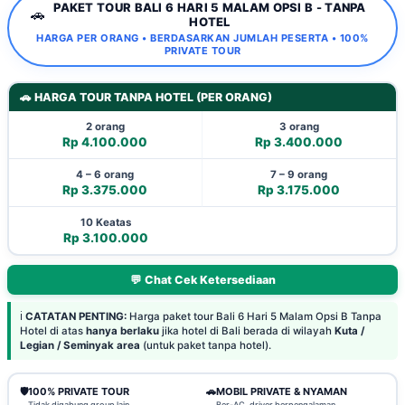
PAKET TOUR BALI 6 HARI 5 MALAM OPSI B - TANPA
🚗
HOTEL
HARGA PER ORANG • BERDASARKAN JUMLAH PESERTA • 100%
PRIVATE TOUR
🚗 HARGA TOUR TANPA HOTEL (PER ORANG)
2 orang
3 orang
Rp 4.100.000
Rp 3.400.000
4 – 6 orang
7 – 9 orang
Rp 3.375.000
Rp 3.175.000
10 Keatas
Rp 3.100.000
💬 Chat Cek Ketersediaan
ℹ️
CATATAN PENTING:
Harga paket tour Bali 6 Hari 5 Malam Opsi B Tanpa
Hotel di atas
hanya berlaku
jika hotel di Bali berada di wilayah
Kuta /
Legian / Seminyak area
(untuk paket tanpa hotel).
🛡️
100% PRIVATE TOUR
🚗
MOBIL PRIVATE & NYAMAN
Tidak digabung group lain
Ber-AC, driver berpengalaman