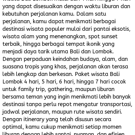
yang dapat disesuaikan dengan waktu liburan dan
kebutuhan perjalanan kamu. Dalam satu
perjalanan, kamu dapat menikmati berbagai
destinasi wisata populer mulai dari pantai eksotis,
wisata alam yang menenangkan, spot sunset
terbaik, hingga berbagai tempat ikonik yang
menjadi daya tarik utama Bali dan Lombok.
Dengan perpaduan keindahan budaya, alam, dan
suasana tropis yang khas, perjalanan akan terasa
lebih lengkap dan berkesan. Paket wisata Bali
Lombok 4 hari, 5 hari, 6 hari, hingga 7 hari cocok
untuk family trip, gathering, maupun liburan
bersama teman yang ingin menikmati lebih banyak
destinasi tanpa perlu repot mengatur transportasi,
jadwal perjalanan, maupun rute wisata sendiri.
Dengan itinerary yang telah disusun secara
optimal, kamu cukup menikmati setiap momen
liburan dengan lebih santai, nyaman, dan efisien.