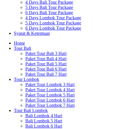
4 Days Bali Tour Package
5 Days Bali Tour Package
6 Days Bali Tour Package
4 Days Lombok Tour Package
5 Days Lombok Tour Package
6 Days Lombok Tour Package
Syarat & Ketentuan
Home
Tour Bali
Paket Tour Bali 3 Hari
Paket Tour Bali 4 Hari
Paket Tour Bali 5 Hari
Paket Tour Bali 6 Hari
Paket Tour Bali 7 Hari
Tour Lombok
Paket Tour Lombok 3 Hari
Paket Tour Lombok 4 Hari
Paket Tour Lombok 5 Hari
Paket Tour Lombok 6 Hari
Paket Tour Lombok 7 Hari
Tour Bali Lombok
Bali Lombok 4 Hari
Bali Lombok 5 Hari
Bali Lombok 6 Hari