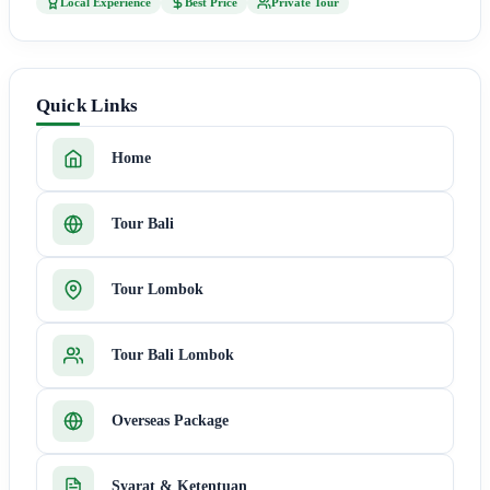
Local Experience
Best Price
Private Tour
Quick Links
Home
Tour Bali
Tour Lombok
Tour Bali Lombok
Overseas Package
Syarat & Ketentuan