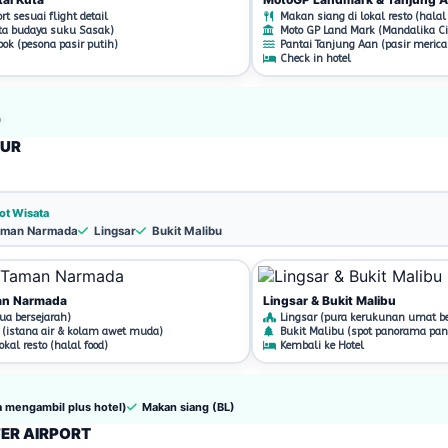
t sesuai flight detail
Makan siang di lokal resto (halal 
ta budaya suku Sasak)
Moto GP Land Mark (Mandalika Cir
ok (pesona pasir putih)
Pantai Tanjung Aan (pasir merica
Check in hotel
)
OUR
ot Wisata
man Narmada
Lingsar
Bukit Malibu
an Narmada
Lingsar & Bukit Malibu
a bersejarah)
Lingsar (pura kerukunan umat b
istana air & kolam awet muda)
Bukit Malibu (spot panorama pan
kal resto (halal food)
Kembali ke Hotel
a mengambil plus hotel)
Makan siang (BL)
FER AIRPORT