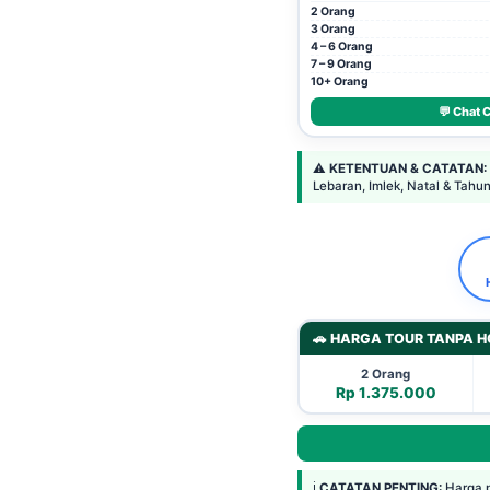
2 Orang
3 Orang
4 – 6 Orang
7 – 9 Orang
10+ Orang
💬 Chat 
⚠️
KETENTUAN & CATATAN:
Lebaran, Imlek, Natal & Tahun
🚗 HARGA TOUR TANPA H
2 Orang
Rp 1.375.000
ℹ️
CATATAN PENTING:
Harga p