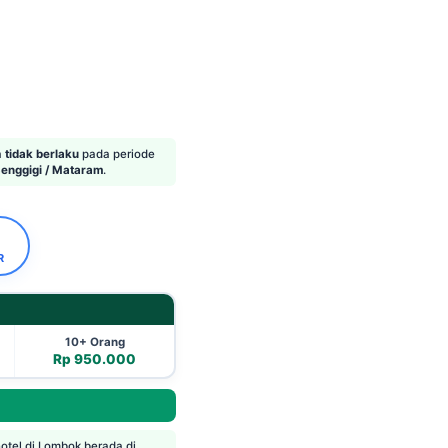
a
tidak berlaku
pada periode
enggigi / Mataram
.
R
10+ Orang
Rp 950.000
hotel di Lombok berada di