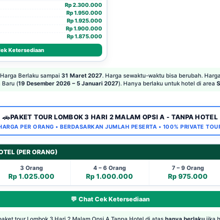
Rp 2.300.000
Rp 1.950.000
Rp 1.925.000
Rp 1.900.000
Rp 1.875.000
Cek Ketersediaan
Harga Berlaku sampai
31 Maret 2027
. Harga sewaktu-waktu bisa berubah. Harg
 Baru (
19 Desember 2026 – 5 Januari 2027
). Hanya berlaku untuk hotel di area
S
🚗
PAKET TOUR LOMBOK 3 HARI 2 MALAM OPSI A - TANPA HOTEL
HARGA PER ORANG • BERDASARKAN JUMLAH PESERTA • 100% PRIVATE TOU
OTEL (PER ORANG)
3 Orang
4 – 6 Orang
7 – 9 Orang
Rp 1.025.000
Rp 1.000.000
Rp 975.000
💬 Chat Cek Ketersediaan
aket tour Lombok 3 Hari 2 Malam Opsi A Tanpa Hotel di atas
hanya berlaku
jika 