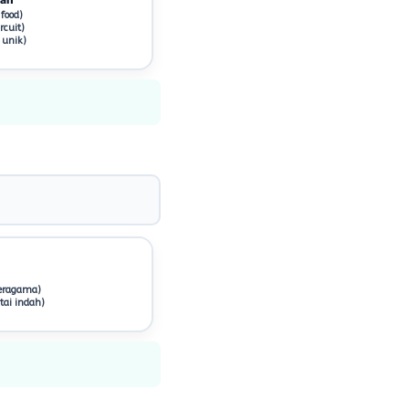
food)
cuit)
 unik)
eragama)
tai indah)