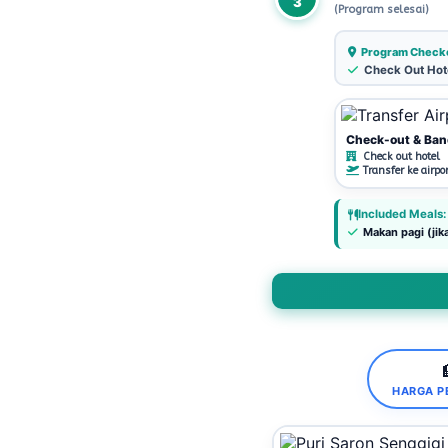
3
(Program selesai)
Program Checko
Check Out Hot
Check-out & Ban
Check out hotel
Transfer ke airpor
Included Meals:
Makan pagi (jik
HARGA PE