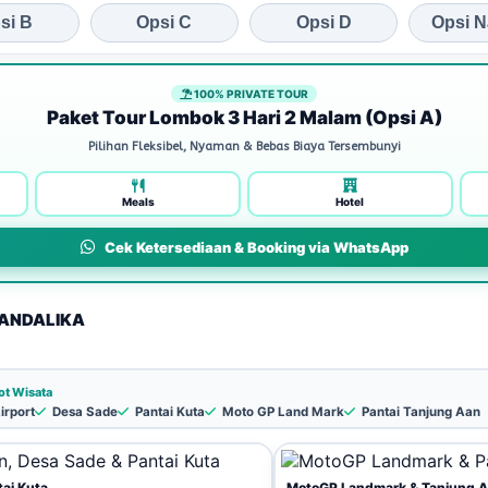
si B
Opsi C
Opsi D
Opsi N
100% PRIVATE TOUR
Paket Tour Lombok 3 Hari 2 Malam (Opsi A)
Pilihan Fleksibel, Nyaman & Bebas Biaya Tersembunyi
Meals
Hotel
Cek Ketersediaan & Booking via WhatsApp
MANDALIKA
ot Wisata
irport
Desa Sade
Pantai Kuta
Moto GP Land Mark
Pantai Tanjung Aan
ai Kuta
MotoGP Landmark & Tanjung 