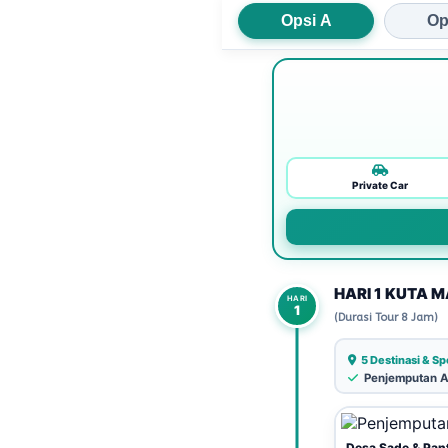
Opsi A
Op
Private Car
HARI 1 KUTA 
HARI
1
(Durasi Tour 8 Jam)
5 Destinasi & Sp
Penjemputan A
Desa Sade & Pant