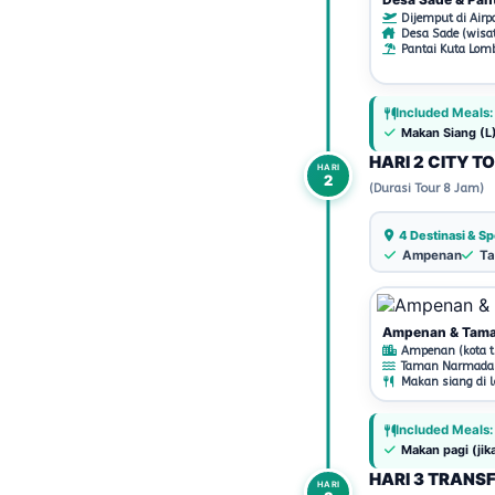
Dijemput di Airpor
Desa Sade (wisa
Pantai Kuta Lomb
Included Meals:
Makan Siang (L
HARI 2 CITY T
HARI
2
(Durasi Tour 8 Jam)
4 Destinasi & Sp
Ampenan
Ta
Ampenan & Tam
Ampenan (kota tu
Taman Narmada (
Makan siang di lo
Included Meals:
Makan pagi (jik
HARI 3 TRANS
HARI